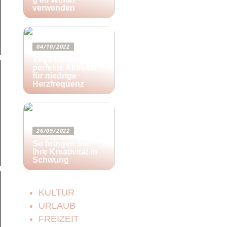
verwenden
04/10/2022
Yoga ist die
perfekte Aktivität
für niedrige
Herzfrequenz
26/09/2022
So bringen Sie
Ihre Kreativität in
Schwung
KULTUR
URLAUB
FREIZEIT