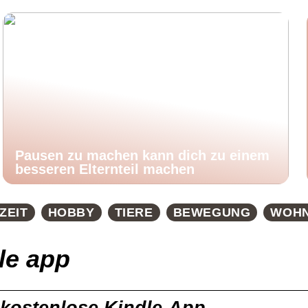
Pausen zu machen kann dich zu einem
besseren Elternteil machen
ZEIT
HOBBY
TIERE
BEWEGUNG
WOH
le app