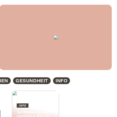
NEN
GESUNDHEIT
INFO
INFO
So findest du den
perfekten BH bei