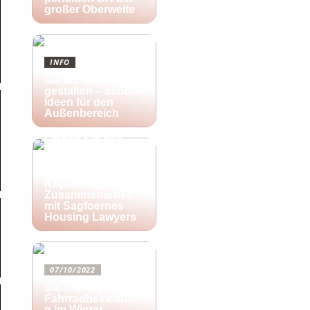
großer Oberweite
INFO
Garten kreativ
gestalten – schöne
Ideen für den
Außenbereich
25/10/2022
Finden Sie das
richtige Zuhause
für Ihre kreativen
Aktivitäten in
Kopenhagen in
Zusammenarbeit
mit Sagfoernes
Housing Lawyers
07/10/2022
Sie müssen diese
Fahrradbekleidun
g im Winter