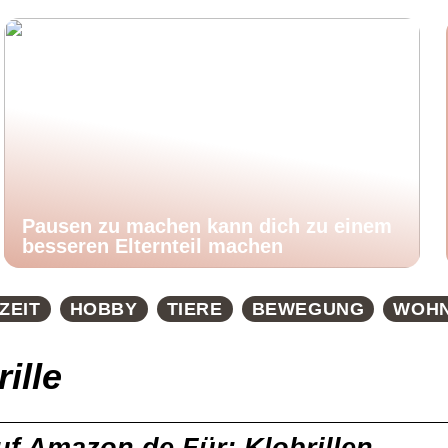
Pausen zu machen kann dich zu einem
besseren Elternteil machen
ZEIT
HOBBY
TIERE
BEWEGUNG
WOH
ille