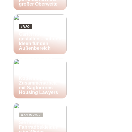
großer Oberweite
INFO
Garten kreativ
gestalten – schöne
Ideen für den
Außenbereich
25/10/2022
Finden Sie das
richtige Zuhause
für Ihre kreativen
Aktivitäten in
Kopenhagen in
Zusammenarbeit
mit Sagfoernes
Housing Lawyers
07/10/2022
Sie müssen diese
Fahrradbekleidun
g im Winter