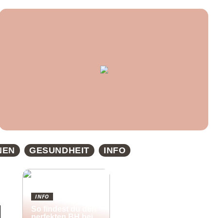
NEN
GESUNDHEIT
INFO
INFO
So findest du den
perfekten BH bei