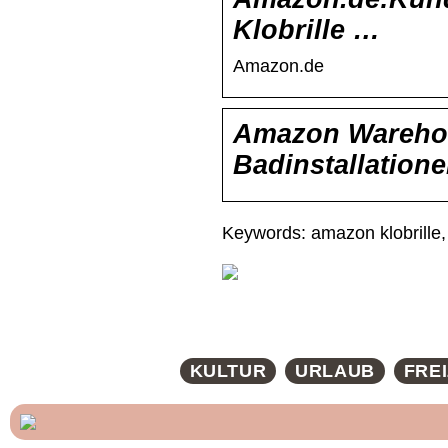
Klobrille …
Amazon.de
Amazon Warehou
Badinstallation
Keywords: amazon klobrille,
KULTUR
URLAUB
FREI