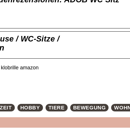
se / WC-Sitze /
en
 klobrille amazon
ZEIT
HOBBY
TIERE
BEWEGUNG
WOH