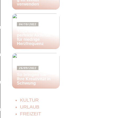
verwenden
04/10/2022
Yoga ist die
perfekte Aktivität
für niedrige
Herzfrequenz
26/09/2022
So bringen Sie
Ihre Kreativität in
Schwung
KULTUR
URLAUB
FREIZEIT