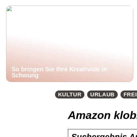
So bringen Sie Ihre Kreativität in
Schwung
KULTUR
URLAUB
FREI
Amazon klobr