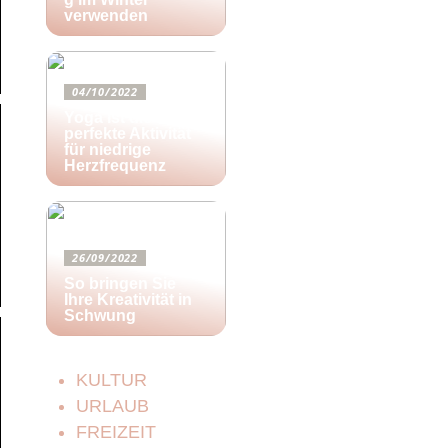
verwenden
04/10/2022
Yoga ist die
perfekte Aktivität
für niedrige
Herzfrequenz
26/09/2022
So bringen Sie
Ihre Kreativität in
Schwung
KULTUR
URLAUB
FREIZEIT