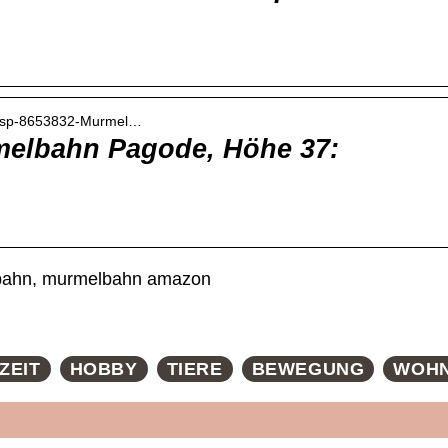
nbsp-8653832-Murmel…
melbahn Pagode, Höhe 37:
bahn, murmelbahn amazon
ZEIT
HOBBY
TIERE
BEWEGUNG
WOH