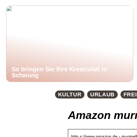
So bringen Sie Ihre Kreativität in
Schwung
KULTUR
URLAUB
FREI
Amazon mur
http s://www.amazon.de › murme