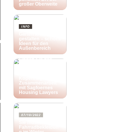
großer Oberweite
INFO
Garten kreativ
gestalten – schöne
Ideen für den
Außenbereich
25/10/2022
Finden Sie das
richtige Zuhause
für Ihre kreativen
Aktivitäten in
Kopenhagen in
Zusammenarbeit
mit Sagfoernes
Housing Lawyers
07/10/2022
Sie müssen diese
Fahrradbekleidun
g im Winter