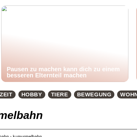
Pausen zu machen kann dich zu einem
besseren Elternteil machen
ZEIT
HOBBY
TIERE
BEWEGUNG
WOH
melbahn
lbahn › k=murmelbahn