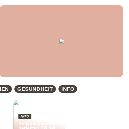
NEN
GESUNDHEIT
INFO
INFO
So findest du den
perfekten BH bei