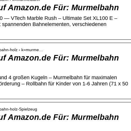
uf Amazon.de Für: Murmelbahn
20 — VTech Marble Rush – Ultimate Set XL100 E –
it spannenden Bahnelementen, verschiedenen
lbahn-holz › k=murme…
uf Amazon.de Für: Murmelbahn
 und 4 großen Kugeln – Murmelbahn für maximalen
rderung – Rollbahn für Kinder von 1-6 Jahren (71 x 50
bahn-holz-Spielzeug
uf Amazon.de Für: Murmelbahn