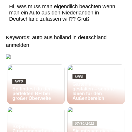
Hi, was muss man eigendlich beachten wenn
man ein Auto aus den Niederlanden in
Deutschland zulassen will?? Gruß
Keywords: auto aus holland in deutschland
anmelden
INFO
INFO
Garten kreativ
So findest du den
gestalten – schöne
perfekten BH bei
Ideen für den
großer Oberweite
Außenbereich
25/10/2022
Finden Sie das
richtige Zuhause für
Ihre kreativen
Aktivitäten in
07/10/2022
Kopenhagen in
Zusammenarbeit mit
Sie müssen diese