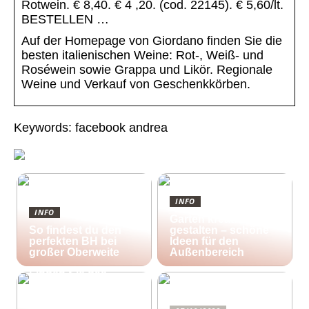
Rotwein. € 8,40. € 4 ,20. (cod. 22145). € 5,60/lt.
BESTELLEN …
Auf der Homepage von Giordano finden Sie die
besten italienischen Weine: Rot-, Weiß- und
Roséwein sowie Grappa und Likör. Regionale
Weine und Verkauf von Geschenkkörben.
Keywords: facebook andrea
INFO
INFO
Garten kreativ
So findest du den
gestalten – schöne
perfekten BH bei
Ideen für den
großer Oberweite
Außenbereich
25/10/2022
Finden Sie das
richtige Zuhause für
Ihre kreativen
Aktivitäten in