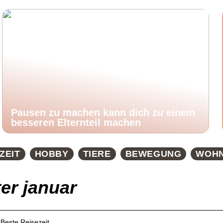
Pausen zu machen kann dich zu einem
besseren Elternteil machen
ZEIT
HOBBY
TIERE
BEWEGUNG
WOH
er januar
 Beste Reisezeit