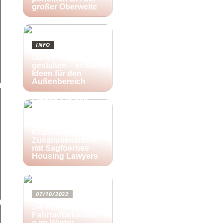
großer Oberweite
INFO
Garten kreativ
gestalten – schöne
Ideen für den
Außenbereich
25/10/2022
Finden Sie das
richtige Zuhause
für Ihre kreativen
Aktivitäten in
Kopenhagen in
Zusammenarbeit
mit Sagfoernes
Housing Lawyers
07/10/2022
Sie müssen diese
Fahrradbekleidun
g im Winter