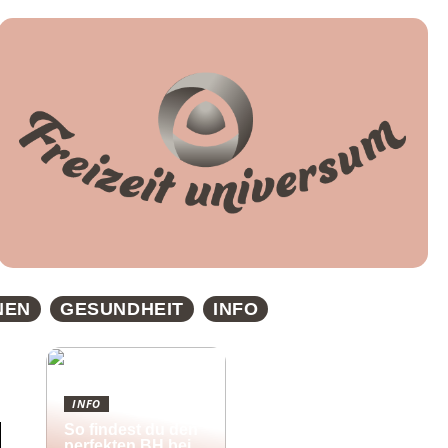
NEN
GESUNDHEIT
INFO
INFO
So findest du den
perfekten BH bei