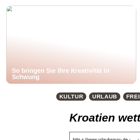
So bringen Sie Ihre Kreativität in
Schwung
KULTUR
URLAUB
FREI
Kroatien wett
http s://www.urlaubsguru.de › … ›