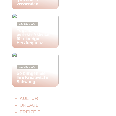
verwenden
04/10/2022
Yoga ist die
perfekte Aktivität
für niedrige
Herzfrequenz
26/09/2022
So bringen Sie
Ihre Kreativität in
Schwung
KULTUR
URLAUB
FREIZEIT