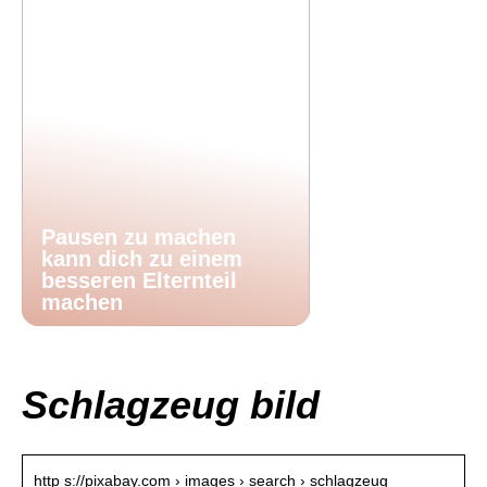
Pausen zu machen
kann dich zu einem
besseren Elternteil
machen
Schlagzeug bild
http s://pixabay.com › images › search › schlagzeug