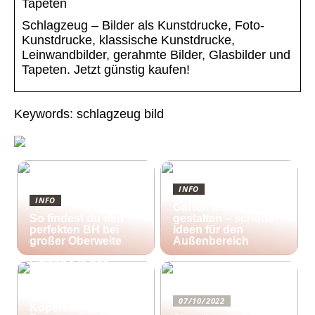
Tapeten
Schlagzeug – Bilder als Kunstdrucke, Foto-
Kunstdrucke, klassische Kunstdrucke,
Leinwandbilder, gerahmte Bilder, Glasbilder und
Tapeten. Jetzt günstig kaufen!
Keywords: schlagzeug bild
INFO
INFO
Garten kreativ
So findest du den
gestalten – schöne
perfekten BH bei
Ideen für den
großer Oberweite
Außenbereich
25/10/2022
Finden Sie das
richtige Zuhause für
Ihre kreativen
Aktivitäten in
07/10/2022
Kopenhagen in