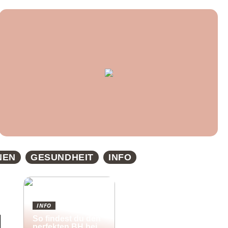
NEN
GESUNDHEIT
INFO
INFO
So findest du den
perfekten BH bei