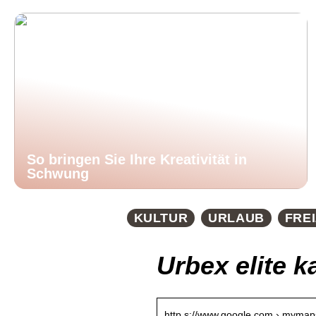
So bringen Sie Ihre Kreativität in
Schwung
KULTUR
URLAUB
FREI
Urbex elite 
http s://www.google.com › mymaps