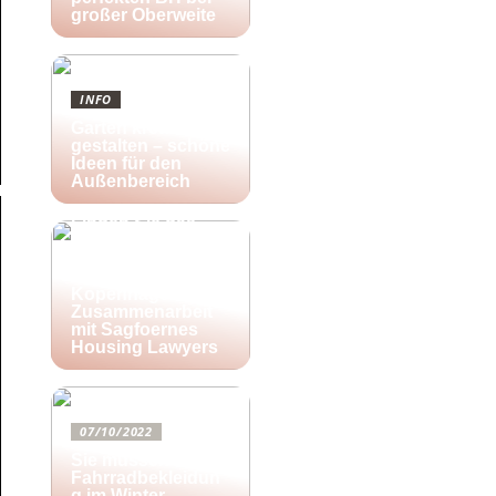
großer Oberweite
INFO
Garten kreativ
gestalten – schöne
Ideen für den
Außenbereich
25/10/2022
Finden Sie das
richtige Zuhause
für Ihre kreativen
Aktivitäten in
Kopenhagen in
Zusammenarbeit
mit Sagfoernes
Housing Lawyers
07/10/2022
Sie müssen diese
Fahrradbekleidun
g im Winter