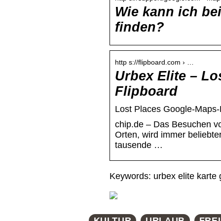
Wie kann ich be
finden?
http s://flipboard.com › …
Urbex Elite – L
Flipboard
Lost Places Google-Maps-Ka
chip.de – Das Besuchen vo
Orten, wird immer beliebte
tausende …
Keywords: urbex elite karte
KULTUR
URLAUB
FREI