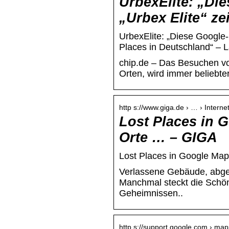
UrbexElite: „Di
„Urbex Elite“ ze
UrbexElite: „Diese Google-
Places in Deutschland“ – L
chip.de – Das Besuchen vo
Orten, wird immer beliebte
http s://www.giga.de › … › Intern
Lost Places in 
Orte … – GIGA
Lost Places in Google Map
Verlassene Gebäude, abge
Manchmal steckt die Schön
Geheimnissen..
http s://support.google.com › map