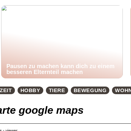
Pausen zu machen kann dich zu einem
besseren Elternteil machen
ZEIT
HOBBY
TIERE
BEWEGUNG
WOH
karte google maps
 › viewer