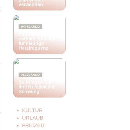
verwenden
04/10/2022
Yoga ist die
perfekte Aktivität
für niedrige
Herzfrequenz
26/09/2022
So bringen Sie
Ihre Kreativität in
Schwung
KULTUR
URLAUB
FREIZEIT