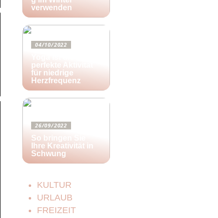
verwenden
04/10/2022
Yoga ist die
perfekte Aktivität
für niedrige
Herzfrequenz
26/09/2022
So bringen Sie
Ihre Kreativität in
Schwung
KULTUR
URLAUB
FREIZEIT