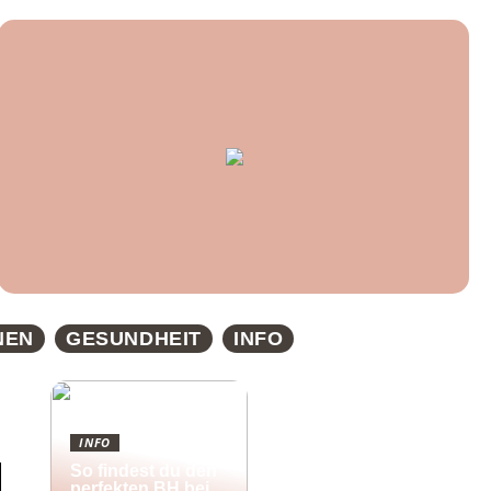
NEN
GESUNDHEIT
INFO
INFO
So findest du den
perfekten BH bei