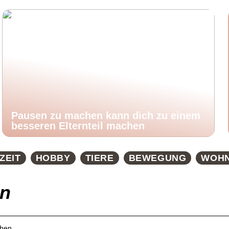
Pausen zu machen kann dich zu einem
besseren Elternteil machen
ZEIT
HOBBY
TIERE
BEWEGUNG
WOH
en
chen