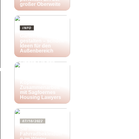
großer Oberweite
INFO
Garten kreativ
gestalten – schöne
Ideen für den
Außenbereich
25/10/2022
Finden Sie das
richtige Zuhause
für Ihre kreativen
Aktivitäten in
Kopenhagen in
Zusammenarbeit
mit Sagfoernes
Housing Lawyers
07/10/2022
Sie müssen diese
Fahrradbekleidun
g im Winter