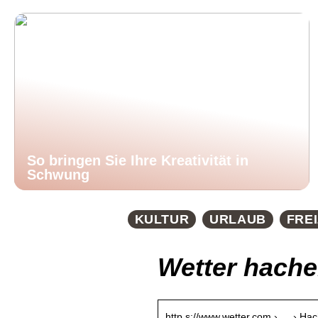
So bringen Sie Ihre Kreativität in
Schwung
KULTUR
URLAUB
FREI
Wetter hach
http s://www.wetter.com › … › Ha