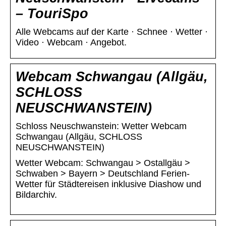
– TouriSpo
Alle Webcams auf der Karte · Schnee · Wetter ·
Video · Webcam · Angebot.
Webcam Schwangau (Allgäu,
SCHLOSS
NEUSCHWANSTEIN)
Schloss Neuschwanstein: Wetter Webcam
Schwangau (Allgäu, SCHLOSS
NEUSCHWANSTEIN)
Wetter Webcam: Schwangau > Ostallgäu >
Schwaben > Bayern > Deutschland Ferien-
Wetter für Städtereisen inklusive Diashow und
Bildarchiv.