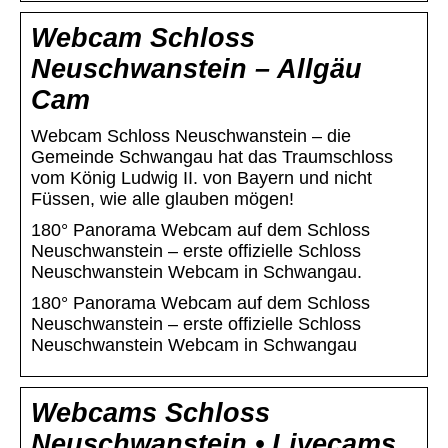
Webcam Schloss
Neuschwanstein – Allgäu
Cam
Webcam Schloss Neuschwanstein – die
Gemeinde Schwangau hat das Traumschloss
vom König Ludwig II. von Bayern und nicht
Füssen, wie alle glauben mögen!
180° Panorama Webcam auf dem Schloss
Neuschwanstein – erste offizielle Schloss
Neuschwanstein Webcam in Schwangau.
180° Panorama Webcam auf dem Schloss
Neuschwanstein – erste offizielle Schloss
Neuschwanstein Webcam in Schwangau
Webcams Schloss
Neuschwanstein • Livecams