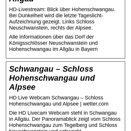
HD-Livestream: Blick über Hohenschwangau.
Bei Dunkelheit wird die letzte Tageslicht-
Aufzeichnung gezeigt. Links Schloss
Neuschwanstein, rechts der Alpsee.
Alle Informationen über das Dorf der
Königsschlösser Neuschwanstein und
Hohenschwangau im Allgäu in Bayern
Schwangau – Schloss
Hohenschwangau und
Alpsee
HD Live Webcam Schwangau – Schloss
Hohenschwangau und Alpsee | wetter.com
Die HD Livecam Webcam steht in Schwangau
in Allgäu. Der Panoramablick zeigt vom Schloss
Hohenschwangau zum Tegelberg und Schloss