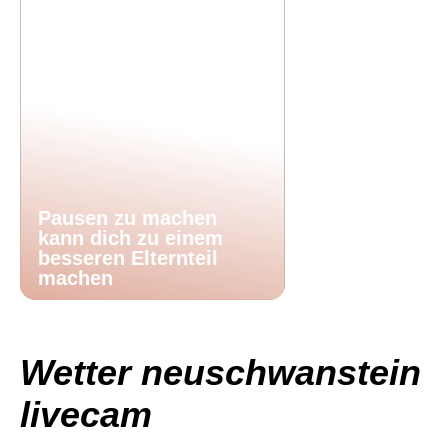
Pausen zu machen
kann dich zu einem
besseren Elternteil
machen
Wetter neuschwanstein
livecam