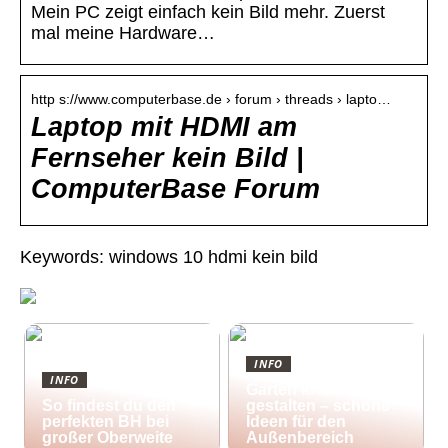
Mein PC zeigt einfach kein Bild mehr. Zuerst
mal meine Hardware…
http s://www.computerbase.de › forum › threads › lapto…
Laptop mit HDMI am
Fernseher kein Bild |
ComputerBase Forum
Keywords: windows 10 hdmi kein bild
INFO
INFO
Garten kreativ
So findest du den
gestalten – schöne
perfekten BH bei
Ideen für den
großer Oberweite
Außenbereich
25/10/2022