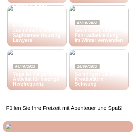
Finden Sie das
richtige Zuhause für
Ihre kreativen
Aktivitäten in
07/10/2022
Kopenhagen in
Zusammenarbeit mit
Sie müssen diese
Sagfoernes Housing
Fahrradbekleidung
Lawyers
im Winter verwenden
04/10/2022
26/09/2022
Yoga ist die perfekte
So bringen Sie Ihre
Aktivität für niedrige
Kreativität in
Herzfrequenz
Schwung
Füllen Sie Ihre Freizeit mit Abenteuer und Spaß!