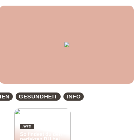
NEN
GESUNDHEIT
INFO
INFO
So findest du den
perfekten BH bei