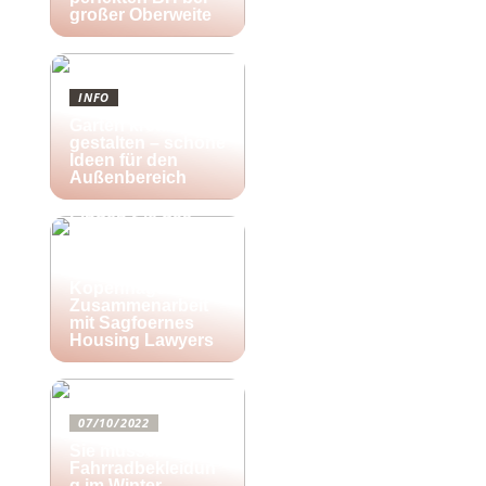
großer Oberweite
INFO
Garten kreativ
gestalten – schöne
Ideen für den
Außenbereich
25/10/2022
Finden Sie das
richtige Zuhause
für Ihre kreativen
Aktivitäten in
Kopenhagen in
Zusammenarbeit
mit Sagfoernes
Housing Lawyers
07/10/2022
Sie müssen diese
Fahrradbekleidun
g im Winter