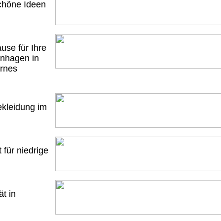
schöne Ideen
use für Ihre
enhagen in
rnes
kleidung im
t für niedrige
ät in