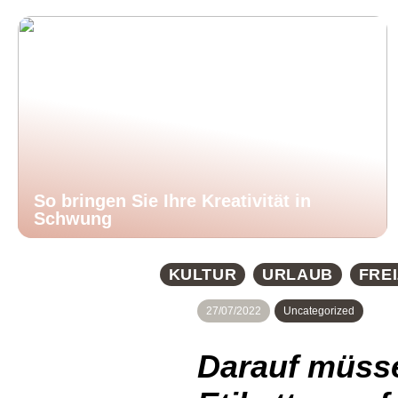
So bringen Sie Ihre Kreativität in
Schwung
KULTUR
URLAUB
FREI
27/07/2022
Uncategorized
Darauf müsse