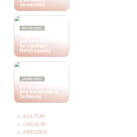
verwenden
04/10/2022
Yoga ist die
perfekte Aktivität
für niedrige
Herzfrequenz
26/09/2022
r
So bringen Sie
Ihre Kreativität in
Schwung
KULTUR
URLAUB
FREIZEIT