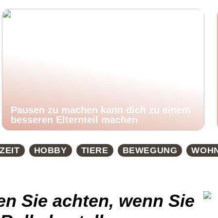
Pausen zu machen kann dich zu einem
besseren Elternteil machen
ZEIT
HOBBY
TIERE
BEWEGUNG
WOH
n Sie achten, wenn Sie