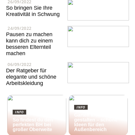
26/09/2022
So bringen Sie Ihre
Kreativität in Schwung
24/09/2022
Pausen zu machen
kann dich zu einem
besseren Elternteil
machen
06/09/2022
Der Ratgeber für
elegante und schöne
Arbeitskleidung
INFO
INFO
Garten kreativ
So findest du den
gestalten – schöne
perfekten BH bei
Ideen für den
großer Oberweite
Außenbereich
25/10/2022