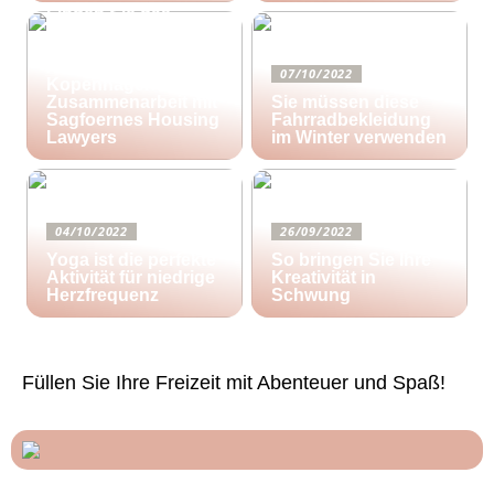
Finden Sie das
richtige Zuhause für
Ihre kreativen
Aktivitäten in
07/10/2022
Kopenhagen in
Zusammenarbeit mit
Sie müssen diese
Sagfoernes Housing
Fahrradbekleidung
Lawyers
im Winter verwenden
04/10/2022
26/09/2022
Yoga ist die perfekte
So bringen Sie Ihre
Aktivität für niedrige
Kreativität in
Herzfrequenz
Schwung
Füllen Sie Ihre Freizeit mit Abenteuer und Spaß!